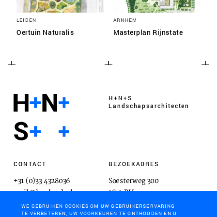
LEIDEN
ARNHEM
Oertuin Naturalis
Masterplan Rijnstate
H+N+S
Landschaps­architecten
CONTACT
BEZOEKADRES
+31 (0)33 4328036
Soesterweg 300
mail@hnsland.nl
3812 BH
Amersfoort
WE GEBRUIKEN COOKIES OM UW GEBRUIKERSERVARING
TE VERBETEREN, UW VOORKEUREN TE ONTHOUDEN EN U