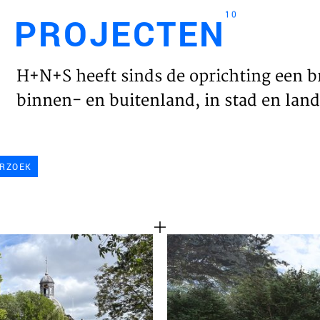
10
PROJECTEN
Engl
H+N+S heeft sinds de oprichting een b
HOME
binnen- en buitenland, in stad en land 
PROJ
RZOEK
WERK
VISIE
NIEU