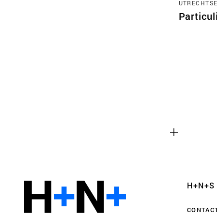
UTRECHTSE
Particul
Functionele cookies
Deze cookies zijn noodzakelijk voor het correct
van de website. Let op, deze cookies kun je niet
Analyse cookies
Dit stelt ons in staat om de prestaties van onze
controleren en te verbeteren, evenals om anon
H+N+S
gebruikerservaringen uit te voeren.
CONTAC