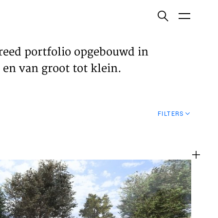
ish
reed portfolio opgebouwd in
en van groot tot klein.
ECTEN
FILTERS
VELDEN
WS