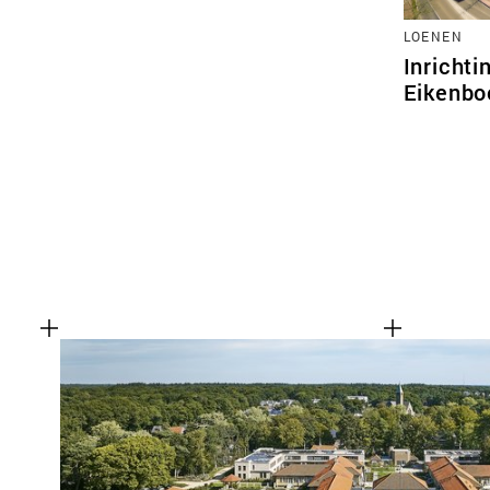
LOENEN
Inrichti
Eikenb