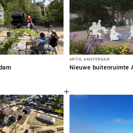
TEAM
CONT
ARTIS, AMSTERDAM
rdam
Nieuwe buitenruimte 