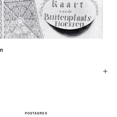
en
m inhoud van websites van derden,
en
 te sluiten. Als u dit uitschakelt, kan
liteit van de website worden
ies
u relevante advertenties te tonen op
pps, zoals Facebook en Instagram. We
 koppelen aan de verschillende
 evenals gegevens over de advertenties
POSTADRES