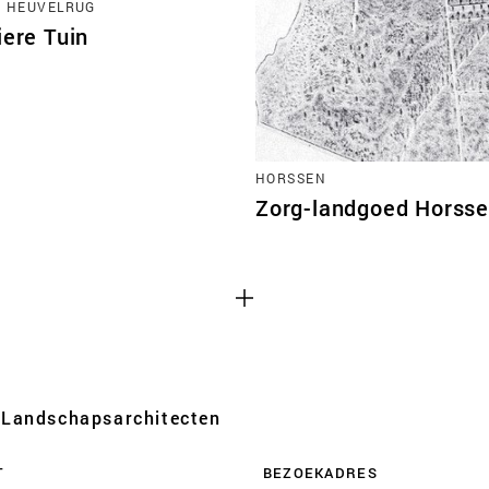
 HEUVELRUG
iere Tuin
Cookies van derd
HORSSEN
 functioneren
Dit maakt het mogelijk o
Zorg-landgoed Horss
 uitzetten.
zoals YouTube en Vimeo, in
een deel van de functiona
uitgeschakeld.
Advertentie cook
 websites te
Dit stelt ons in staat om 
iem analyses van
websites van derden en a
Landschaps­architecten
kunnen deze gegevens ook
apparaten die u gebruikt,
T
BEZOEKADRES