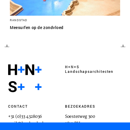
RANDSTAD
Meesurfen op de zondvloed
H+N+S
Landschaps­architecten
CONTACT
BEZOEKADRES
+31 (0)33 4328036
Soesterweg 300
mail@hnsland.nl
3812 BH