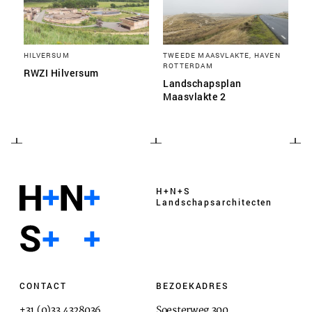
HILVERSUM
TWEEDE MAASVLAKTE, HAVEN
ROTTERDAM
RWZI Hilversum
Landschapsplan
Maasvlakte 2
H+N+S
Landschaps­architecten
CONTACT
BEZOEKADRES
+31 (0)33 4328036
Soesterweg 300