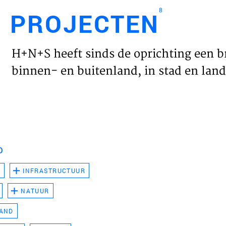
8
PROJECTEN
Engl
H+N+S heeft sinds de oprichting een b
HOME
binnen- en buitenland, in stad en land 
PROJ
WERK
D
VISIE
D
INFRASTRUCTUUR
NATUUR
NIEU
LAND