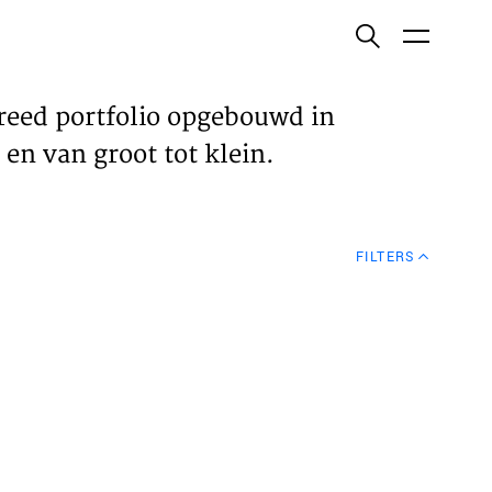
ish
reed portfolio opgebouwd in
en van groot tot klein.
ECTEN
FILTERS
VELDEN
WS