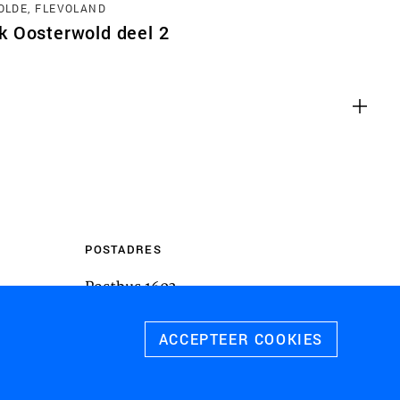
LDE, FLEVOLAND
m inhoud van websites van derden,
 Oosterwold deel 2
 te sluiten. Als u dit uitschakelt, kan
liteit van de website worden
ies
u relevante advertenties te tonen op
pps, zoals Facebook en Instagram. We
 koppelen aan de verschillende
 evenals gegevens over de advertenties
POSTADRES
rtentieprestaties te meten en
Postbus 1603
 te schakelen.
3800 BP
Amersfoort
ACCEPTEER COOKIES
 ALLE COOKIES
SLA VOORKEUREN OP