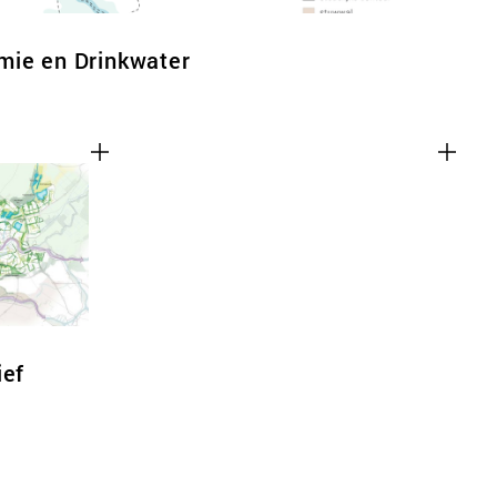
mie en Drinkwater
ief