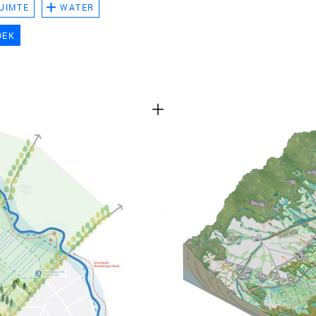
UIMTE
WATER
TEAM
OEK
CONT