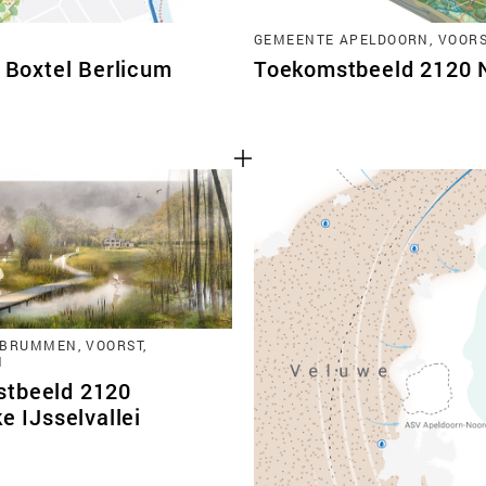
GEMEENTE APELDOORN, VOORST
Boxtel Berlicum
Toekomstbeeld 2120 No
BRUMMEN, VOORST,
N
tbeeld 2120
ke IJsselvallei