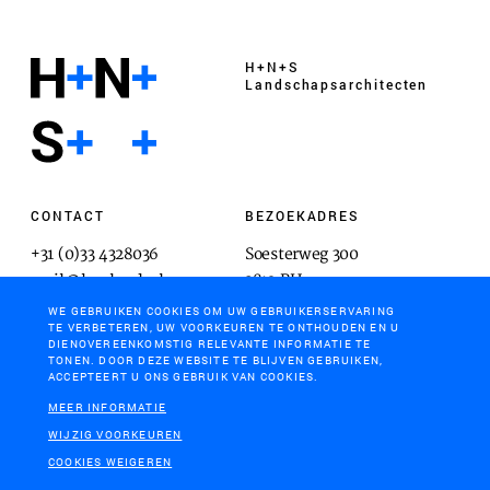
H+N+S
Landschaps­architecten
CONTACT
BEZOEKADRES
+31 (0)33 4328036
Soesterweg 300
mail@hnsland.nl
3812 BH
Amersfoort
WE GEBRUIKEN COOKIES OM UW GEBRUIKERSERVARING
TE VERBETEREN, UW VOORKEUREN TE ONTHOUDEN EN U
DIENOVEREENKOMSTIG RELEVANTE INFORMATIE TE
TONEN. DOOR DEZE WEBSITE TE BLIJVEN GEBRUIKEN,
ACCEPTEERT U ONS GEBRUIK VAN COOKIES.
POSTADRES
MEER INFORMATIE
Postbus 1603
WIJZIG VOORKEUREN
3800 BP
COOKIES WEIGEREN
Amersfoort