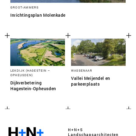
GROOT-AMMERS
Inrichtingsplan Molenkade
LEKDIJK (HAGESTEIN –
WASSENAAR
OPHEUSDEN)
Vallei Meijendel en
Dijkverbetering
parkeerplaats
Hagestein-Opheusden
H+N+S
Landschaps­architecten