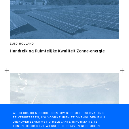
ZUID-HOLLAND
Handreiking Ruimtelijke Kwaliteit Zonne-energie
WE GEBRUIKEN COOKIES OM UW GEBRUIKERSERVARING
TE VERBETEREN, UW VOORKEUREN TE ONTHOUDEN EN U
DIENOVEREENKOMSTIG RELEVANTE INFORMATIE TE
TONEN. DOOR DEZE WEBSITE TE BLIJVEN GEBRUIKEN,