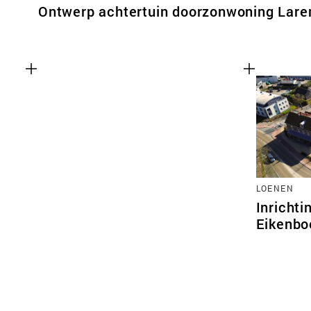
Ontwerp achtertuin doorzonwoning Lare
LOENEN
Inrichti
Eikenb