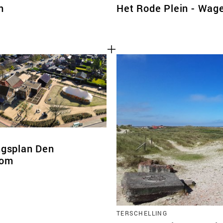
n
Het Rode Plein - Wag
ngsplan Den
oom
TERSCHELLING