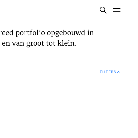
ish
reed portfolio opgebouwd in
en van groot tot klein.
ECTEN
FILTERS
VELDEN
WS