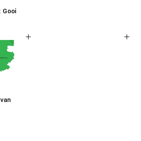
t Gooi
 van