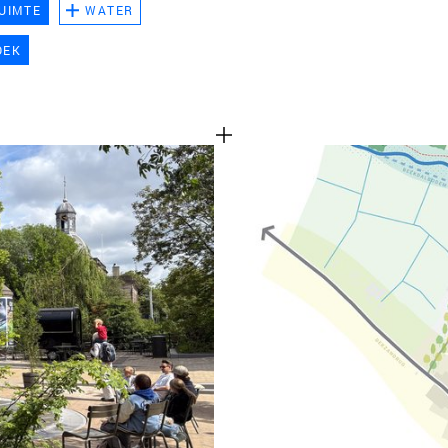
UIMTE
WATER
TEAM
OEK
CONT