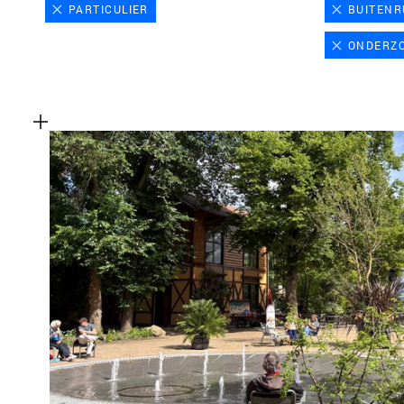
PARTICULIER
BUITENR
ONDERZ