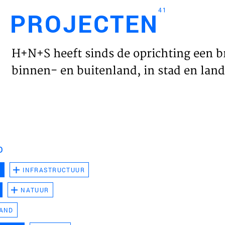
41
PROJECTEN
Engl
H+N+S heeft sinds de oprichting een b
HOME
binnen- en buitenland, in stad en land 
PROJ
WERK
D
VISIE
D
INFRASTRUCTUUR
NATUUR
NIEU
LAND