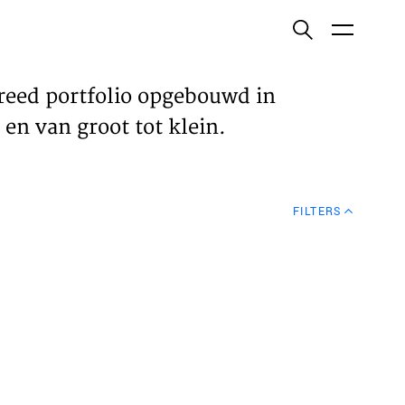
ish
reed portfolio opgebouwd in
en van groot tot klein.
ECTEN
FILTERS
VELDEN
WS