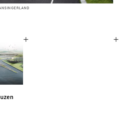
ANSINGERLAND
euzen