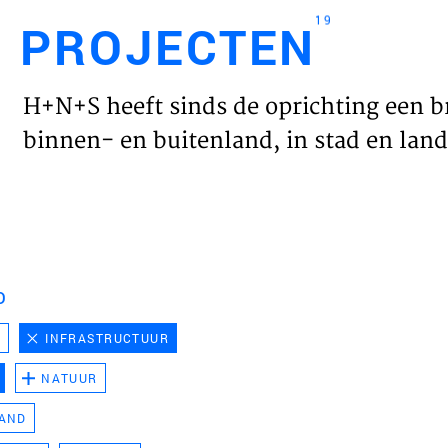
19
PROJECTEN
Engl
H+N+S heeft sinds de oprichting een b
HOME
binnen- en buitenland, in stad en land 
PROJ
WERK
D
VISIE
D
INFRASTRUCTUUR
NATUUR
NIEU
LAND