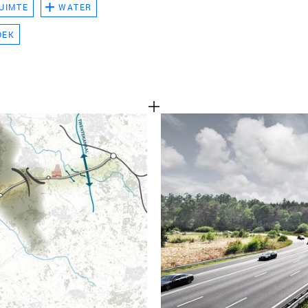
UIMTE
WATER
TEAM
OEK
CONT