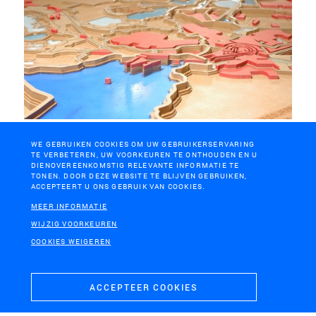
RANDSTAD
WE GEBRUIKEN COOKIES OM UW GEBRUIKERSERVARING
Meesurfen op de zondvloed
TE VERBETEREN, UW VOORKEUREN TE ONTHOUDEN EN U
DIENOVEREENKOMSTIG RELEVANTE INFORMATIE TE
TONEN. DOOR DEZE WEBSITE TE BLIJVEN GEBRUIKEN,
ACCEPTEERT U ONS GEBRUIK VAN COOKIES.
MEER INFORMATIE
WIJZIG VOORKEUREN
COOKIES WEIGEREN
H+N+S
Landschaps­architecten
ACCEPTEER COOKIES