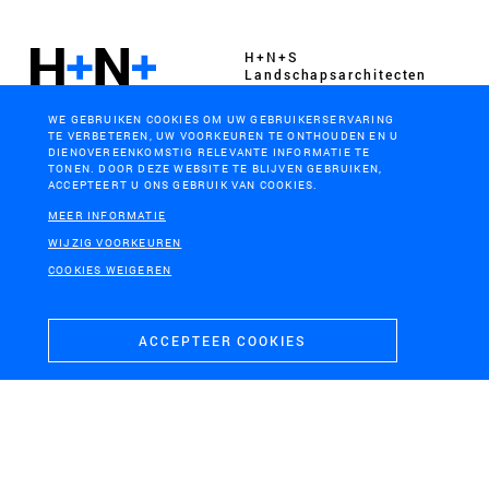
H+N+S
Landschaps­architecten
WE GEBRUIKEN COOKIES OM UW GEBRUIKERSERVARING
TE VERBETEREN, UW VOORKEUREN TE ONTHOUDEN EN U
DIENOVEREENKOMSTIG RELEVANTE INFORMATIE TE
TONEN. DOOR DEZE WEBSITE TE BLIJVEN GEBRUIKEN,
ACCEPTEERT U ONS GEBRUIK VAN COOKIES.
CONTACT
BEZOEKADRES
MEER INFORMATIE
+31 (0)33 4328036
Soesterweg 300
WIJZIG VOORKEUREN
mail@hnsland.nl
3812 BH
COOKIES WEIGEREN
Amersfoort
ACCEPTEER COOKIES
POSTADRES
Postbus 1603
3800 BP
Amersfoort