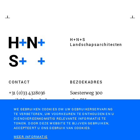
H+N+S
Landschaps­architecten
CONTACT
BEZOEKADRES
+31 (0)33 4328036
Soesterweg 300
mail@hnsland.nl
3812 BH
Amersfoort
WE GEBRUIKEN COOKIES OM UW GEBRUIKERSERVARING
TE VERBETEREN, UW VOORKEUREN TE ONTHOUDEN EN U
DIENOVEREENKOMSTIG RELEVANTE INFORMATIE TE
TONEN. DOOR DEZE WEBSITE TE BLIJVEN GEBRUIKEN,
ACCEPTEERT U ONS GEBRUIK VAN COOKIES.
POSTADRES
MEER INFORMATIE