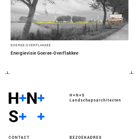
GOEREE-OVERFLAKKEE
Energievisie Goeree-Overflakkee
H+N+S
Landschaps­architecten
CONTACT
BEZOEKADRES