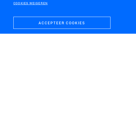
COOKIES WEIGEREN
ACCEPTEER COOKIES
WINSCHOTEN
FORT PANNERDEN
Pilot klimaatslim bos
Nieuwe energie voor Fort
Pannerden