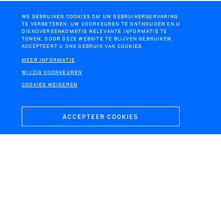
Amaliapark Utrecht
WE GEBRUIKEN COOKIES OM UW GEBRUIKERSERVARING
TE VERBETEREN, UW VOORKEUREN TE ONTHOUDEN EN U
DIENOVEREENKOMSTIG RELEVANTE INFORMATIE TE
TONEN. DOOR DEZE WEBSITE TE BLIJVEN GEBRUIKEN,
ACCEPTEERT U ONS GEBRUIK VAN COOKIES.
MEER INFORMATIE
WIJZIG VOORKEUREN
COOKIES WEIGEREN
ACCEPTEER COOKIES
NASSAU COUNTY, NEW YORK
Living with the Bay