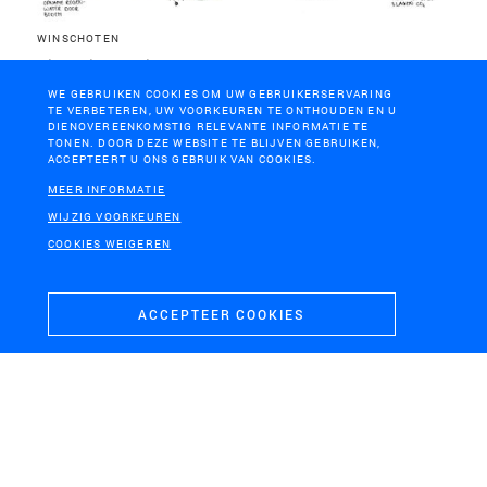
WINSCHOTEN
Pilot klimaatslim bos
WE GEBRUIKEN COOKIES OM UW GEBRUIKERSERVARING
TE VERBETEREN, UW VOORKEUREN TE ONTHOUDEN EN U
DIENOVEREENKOMSTIG RELEVANTE INFORMATIE TE
TONEN. DOOR DEZE WEBSITE TE BLIJVEN GEBRUIKEN,
ACCEPTEERT U ONS GEBRUIK VAN COOKIES.
MEER INFORMATIE
WIJZIG VOORKEUREN
COOKIES WEIGEREN
ACCEPTEER COOKIES
BUSSUM
Buitenruimte Gemeentehuis Gooise Meren