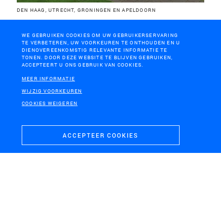
DEN HAAG, UTRECHT, GRONINGEN EN APELDOORN
Naoorlogs groen
WE GEBRUIKEN COOKIES OM UW GEBRUIKERSERVARING
TE VERBETEREN, UW VOORKEUREN TE ONTHOUDEN EN U
DIENOVEREENKOMSTIG RELEVANTE INFORMATIE TE
TONEN. DOOR DEZE WEBSITE TE BLIJVEN GEBRUIKEN,
ACCEPTEERT U ONS GEBRUIK VAN COOKIES.
MEER INFORMATIE
WIJZIG VOORKEUREN
COOKIES WEIGEREN
ACCEPTEER COOKIES
HORSSEN
Zorg-landgoed Horssen