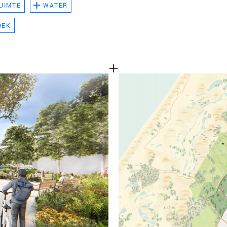
UIMTE
WATER
TEAM
OEK
CONT