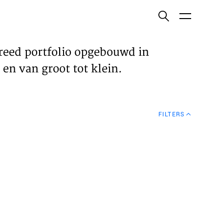
ish
reed portfolio opgebouwd in
en van groot tot klein.
ECTEN
FILTERS
VELDEN
WS