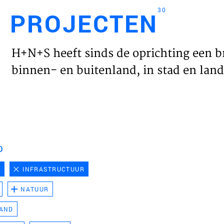
30
PROJECTEN
Engl
H+N+S heeft sinds de oprichting een b
HOME
binnen- en buitenland, in stad en land 
PROJ
WERK
D
VISIE
D
INFRASTRUCTUUR
NATUUR
NIEU
LAND