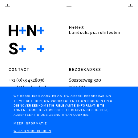
H+N+S
Landschaps­architecten
CONTACT
BEZOEKADRES
+31 (0)33 4328036
Soesterweg 300
mail@hnsland.nl
3812 BH
Amersfoort
WE GEBRUIKEN COOKIES OM UW GEBRUIKERSERVARING
TE VERBETEREN, UW VOORKEUREN TE ONTHOUDEN EN U
DIENOVEREENKOMSTIG RELEVANTE INFORMATIE TE
TONEN. DOOR DEZE WEBSITE TE BLIJVEN GEBRUIKEN,
ACCEPTEERT U ONS GEBRUIK VAN COOKIES.
POSTADRES
MEER INFORMATIE
Postbus 1603
WIJZIG VOORKEUREN
3800 BP