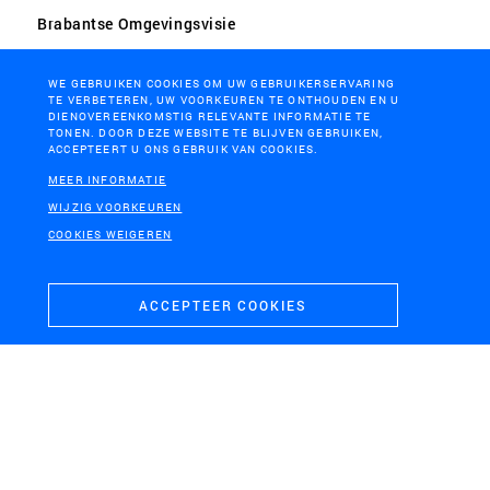
Brabantse Omgevingsvisie
WE GEBRUIKEN COOKIES OM UW GEBRUIKERSERVARING
TE VERBETEREN, UW VOORKEUREN TE ONTHOUDEN EN U
DIENOVEREENKOMSTIG RELEVANTE INFORMATIE TE
TONEN. DOOR DEZE WEBSITE TE BLIJVEN GEBRUIKEN,
ACCEPTEERT U ONS GEBRUIK VAN COOKIES.
MEER INFORMATIE
WIJZIG VOORKEUREN
VALKENSWAARD
PROVINCIE ZUID-HOLLAND
COOKIES WEIGEREN
Nieuwe Verbinding N69
Dijkenvisie Zuid-Holland
ACCEPTEER COOKIES