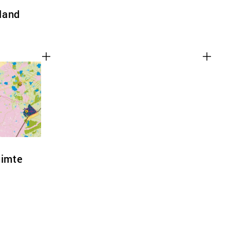
land
uimte