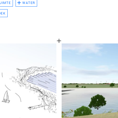
UIMTE
WATER
TEAM
OEK
CONT