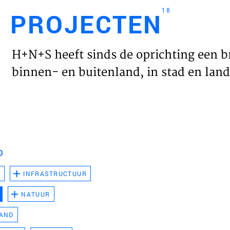
18
PROJECTEN
Engl
H+N+S heeft sinds de oprichting een b
HOME
binnen- en buitenland, in stad en land 
PROJ
WERK
D
VISIE
D
INFRASTRUCTUUR
NATUUR
NIEU
LAND