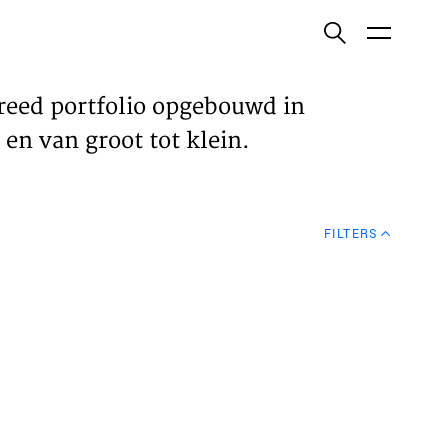
ish
reed portfolio opgebouwd in
en van groot tot klein.
ECTEN
FILTERS
VELDEN
WS