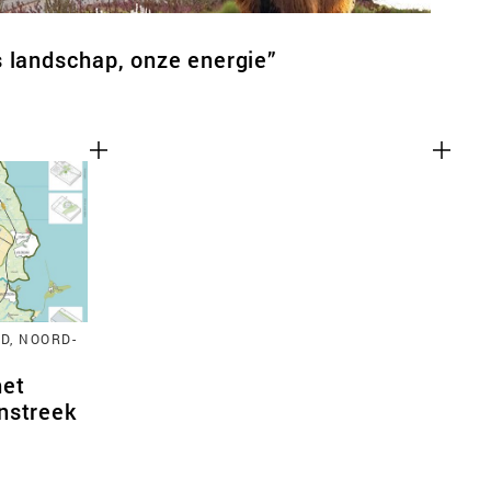
 landschap, onze energie”
D, NOORD-
het
nstreek