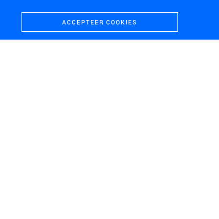
ACCEPTEER COOKIES
ZUID-HOLLAND
Energieperspectief Zuid-Holland
OOST-VLAANDEREN
Windenergie E40-zone