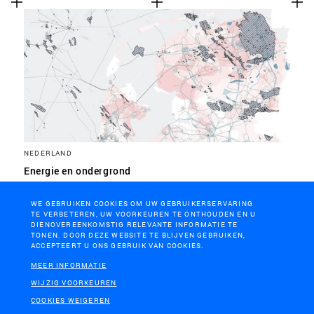
NEDERLAND
Energie en ondergrond
WE GEBRUIKEN COOKIES OM UW GEBRUIKERSERVARING
TE VERBETEREN, UW VOORKEUREN TE ONTHOUDEN EN U
DIENOVEREENKOMSTIG RELEVANTE INFORMATIE TE
TONEN. DOOR DEZE WEBSITE TE BLIJVEN GEBRUIKEN,
ACCEPTEERT U ONS GEBRUIK VAN COOKIES.
MEER INFORMATIE
WIJZIG VOORKEUREN
COOKIES WEIGEREN