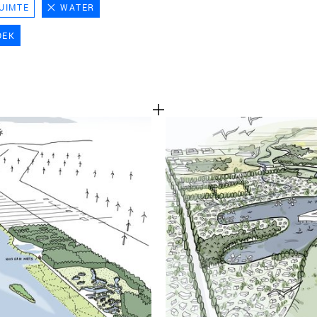
UIMTE
WATER
TEAM
OEK
CONT