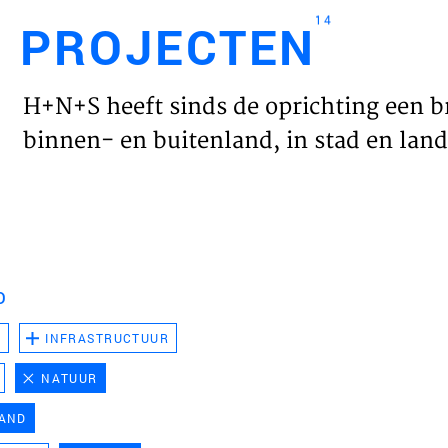
14
PROJECTEN
Engl
H+N+S heeft sinds de oprichting een b
HOME
binnen- en buitenland, in stad en land 
PROJ
WERK
D
VISIE
D
INFRASTRUCTUUR
NATUUR
NIEU
LAND