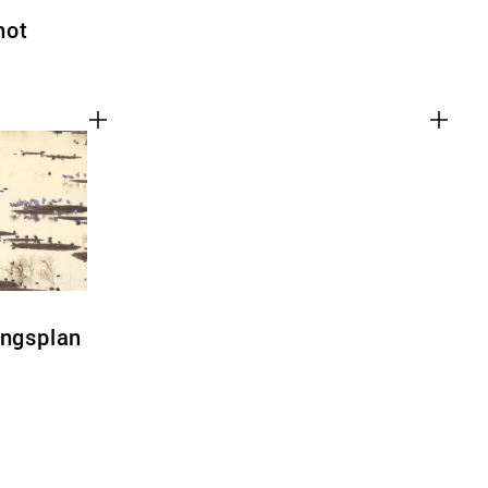
hot
ingsplan