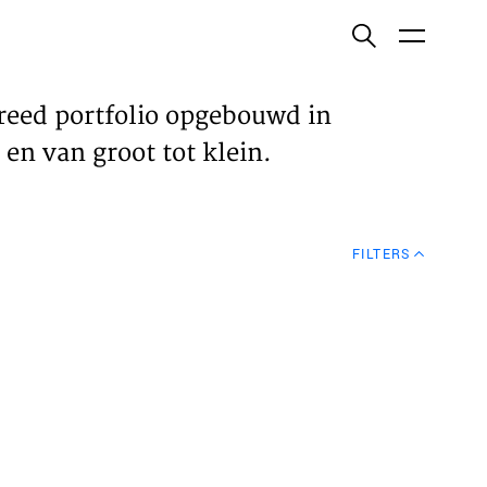
ish
reed portfolio opgebouwd in
en van groot tot klein.
ECTEN
FILTERS
VELDEN
WS