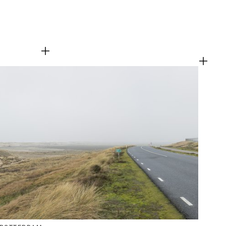
en
m inhoud van websites van derden,