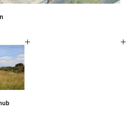
in
hub