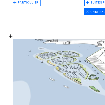
PARTICULIER
BUITENR
ONDERZ