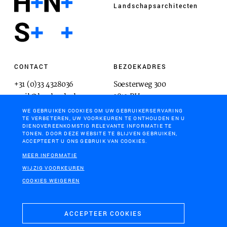
Landschaps­architecten
CONTACT
BEZOEKADRES
+31 (0)33 4328036
Soesterweg 300
mail@hnsland.nl
3812 BH
Amersfoort
WE GEBRUIKEN COOKIES OM UW GEBRUIKERSERVARING
TE VERBETEREN, UW VOORKEUREN TE ONTHOUDEN EN U
DIENOVEREENKOMSTIG RELEVANTE INFORMATIE TE
TONEN. DOOR DEZE WEBSITE TE BLIJVEN GEBRUIKEN,
ACCEPTEERT U ONS GEBRUIK VAN COOKIES.
POSTADRES
MEER INFORMATIE
Postbus 1603
WIJZIG VOORKEUREN
3800 BP
COOKIES WEIGEREN
Amersfoort
ACCEPTEER COOKIES
COOKIES & PRIVACY