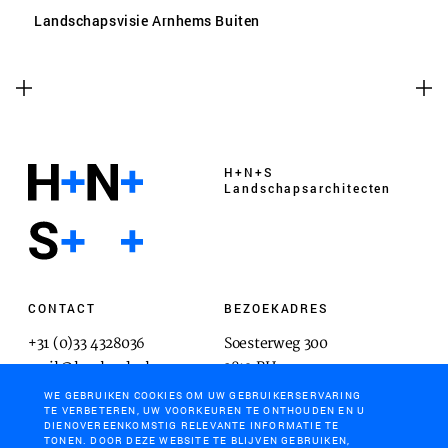
Landschapsvisie Arnhems Buiten
H+N+S
Landschaps­architecten
CONTACT
BEZOEKADRES
+31 (0)33 4328036
Soesterweg 300
mail@hnsland.nl
3812 BH
Amersfoort
WE GEBRUIKEN COOKIES OM UW GEBRUIKERSERVARING
TE VERBETEREN, UW VOORKEUREN TE ONTHOUDEN EN U
DIENOVEREENKOMSTIG RELEVANTE INFORMATIE TE
TONEN. DOOR DEZE WEBSITE TE BLIJVEN GEBRUIKEN,