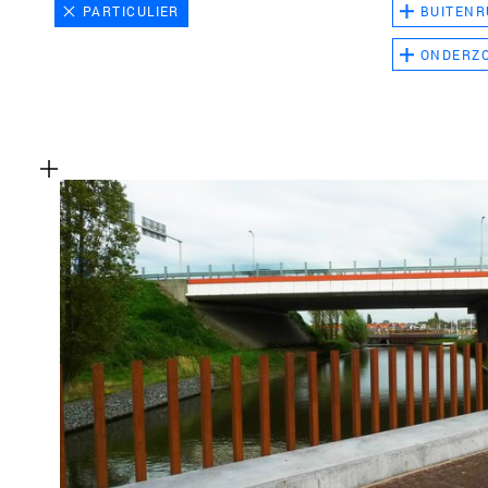
PARTICULIER
BUITENR
ONDERZ