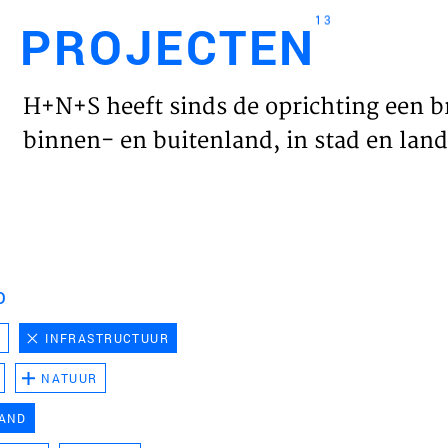
13
PROJECTEN
Engl
H+N+S heeft sinds de oprichting een b
HOME
binnen- en buitenland, in stad en land 
PROJ
WERK
D
VISIE
D
INFRASTRUCTUUR
NATUUR
NIEU
LAND