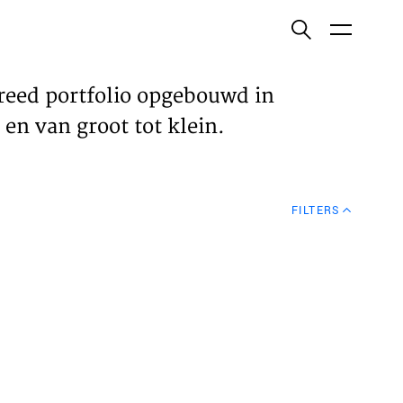
ish
reed portfolio opgebouwd in
en van groot tot klein.
ECTEN
FILTERS
VELDEN
WS