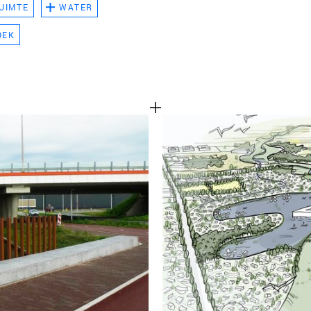
UIMTE
WATER
TEAM
OEK
CONT