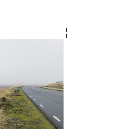
Cookies van derd
 functioneren
Dit maakt het mogelijk o