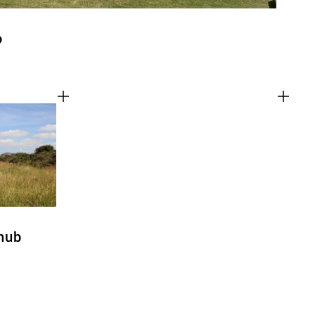
o
hub