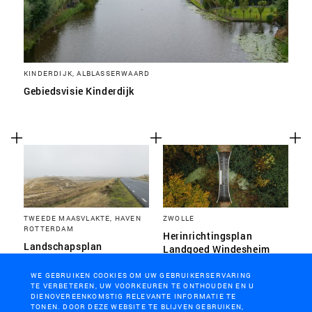
KINDERDIJK, ALBLASSERWAARD
Gebiedsvisie Kinderdijk
TWEEDE MAASVLAKTE, HAVEN
ZWOLLE
ROTTERDAM
Herinrichtingsplan
Landschapsplan
Landgoed Windesheim
Maasvlakte 2
WE GEBRUIKEN COOKIES OM UW GEBRUIKERSERVARING
TE VERBETEREN, UW VOORKEUREN TE ONTHOUDEN EN U
DIENOVEREENKOMSTIG RELEVANTE INFORMATIE TE
TONEN. DOOR DEZE WEBSITE TE BLIJVEN GEBRUIKEN,