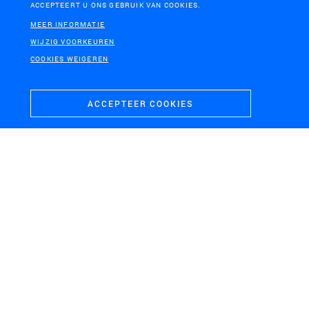
ACCEPTEERT U ONS GEBRUIK VAN COOKIES.
MEER INFORMATIE
WIJZIG VOORKEUREN
COOKIES WEIGEREN
ACCEPTEER COOKIES
HET NATIONALE PARK DE HOGE VELUWE
Cultuurhistorische visie NP De Hoge Veluwe