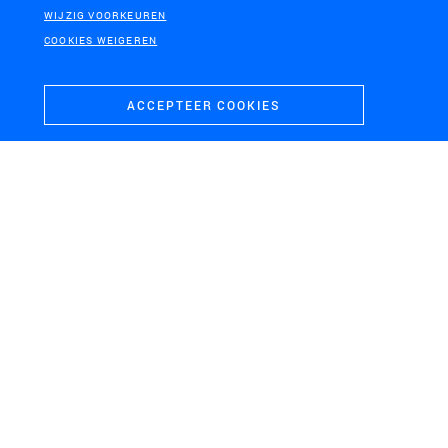
WIJZIG VOORKEUREN
COOKIES WEIGEREN
ACCEPTEER COOKIES
RIJSWIJK
WELLS MEER, GEMEENTE
BERGEN
Landgoederenzone
Masterplan
Rijswijk
Energielandgoed Wells
Meer