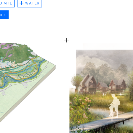
UIMTE
WATER
TEAM
OEK
CONT