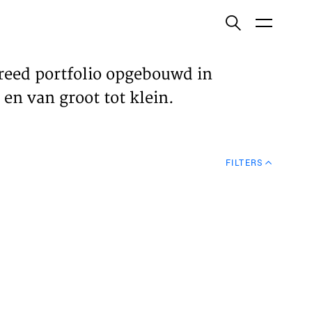
ish
reed portfolio opgebouwd in
en van groot tot klein.
ECTEN
FILTERS
VELDEN
WS