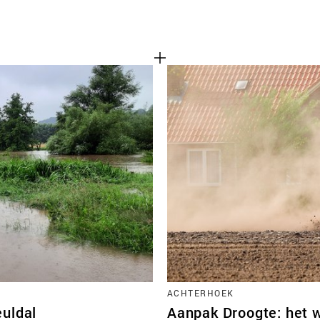
ACHTERHOEK
euldal
Aanpak Droogte: het 