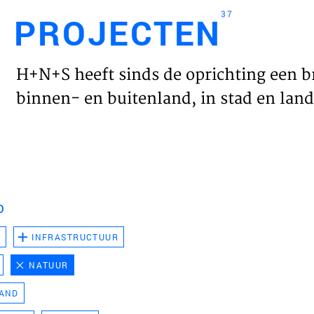
37
PROJECTEN
Engl
H+N+S heeft sinds de oprichting een b
HOME
binnen- en buitenland, in stad en land 
PROJ
WERK
D
VISIE
D
INFRASTRUCTUUR
NATUUR
NIEU
LAND