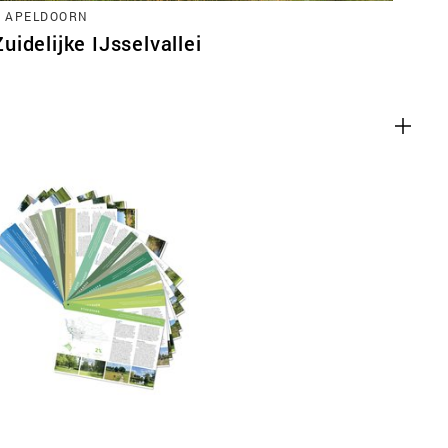
, APELDOORN
idelijke IJsselvallei