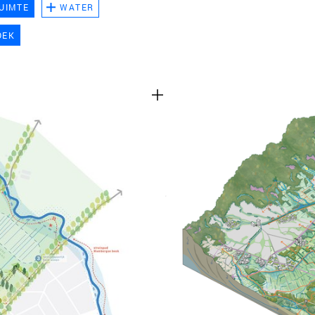
UIMTE
WATER
TEAM
OEK
CONT