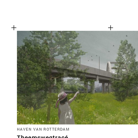
HAVEN VAN ROTTERDAM
Theemswegtracé