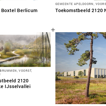
GEMEENTE APELDOORN, VOORST
Boxtel Berlicum
Toekomstbeeld 2120 No
BRUMMEN, VOORST,
N
tbeeld 2120
ke IJsselvallei