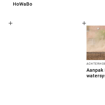
HoWaBo
ACHTERHO
Aanpak 
watersy