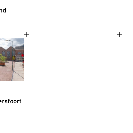
nd
rsfoort