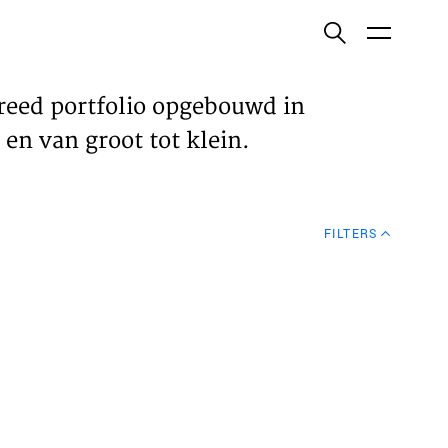
ish
reed portfolio opgebouwd in
en van groot tot klein.
ECTEN
FILTERS
VELDEN
WS