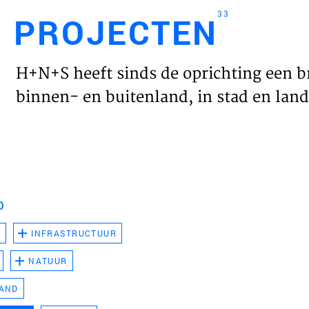
33
PROJECTEN
Engl
H+N+S heeft sinds de oprichting een b
HOME
binnen- en buitenland, in stad en land 
PROJ
WERK
D
VISIE
D
INFRASTRUCTUUR
NATUUR
NIEU
LAND