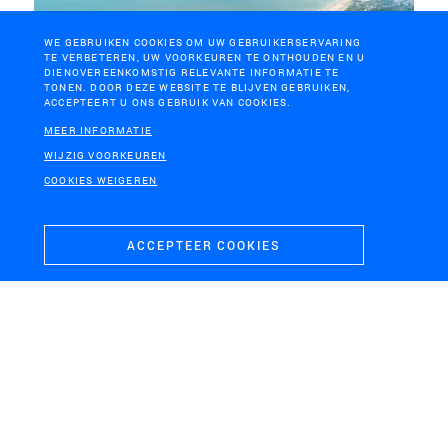
WE GEBRUIKEN COOKIES OM UW GEBRUIKERSERVARING
TE VERBETEREN, UW VOORKEUREN TE ONTHOUDEN EN U
DIENOVEREENKOMSTIG RELEVANTE INFORMATIE TE
TONEN. DOOR DEZE WEBSITE TE BLIJVEN GEBRUIKEN,
ACCEPTEERT U ONS GEBRUIK VAN COOKIES.
MEER INFORMATIE
WIJZIG VOORKEUREN
COOKIES WEIGEREN
DELFLANDSE KUST
Zandmotor
ACCEPTEER COOKIES
H+N+S
Landschaps­architecten