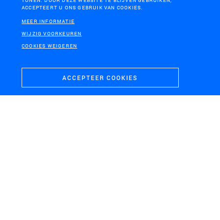
TONEN. DOOR DEZE WEBSITE TE BLIJVEN GEBRUIKEN,
ACCEPTEERT U ONS GEBRUIK VAN COOKIES.
MEER INFORMATIE
WIJZIG VOORKEUREN
COOKIES WEIGEREN
ACCEPTEER COOKIES
FRIESLAND
Landschapsplan Centrale As
LEIDEN
KAAPSTAD, ZUID-AFRIKA
Oertuin Naturalis
From borders to bridges,
Cape Town