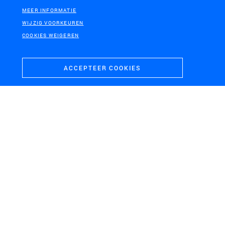
MEER INFORMATIE
WIJZIG VOORKEUREN
COOKIES WEIGEREN
ACCEPTEER COOKIES
LEIDSCHE RIJN, UTRECHT
Amaliapark Utrecht
NIJMEGEN
BOXTEL
Ruimte voor de Waal
Cultuurhistorische as
Boxtel