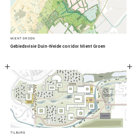
MIENT GROEN
Gebiedsvisie Duin-Weide corridor Mient Groen
TILBURG