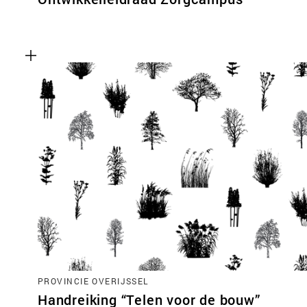
PROVINCIE OVERIJSSEL
Handreiking “Telen voor de bouw”