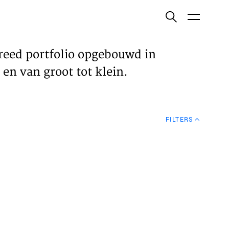
ish
reed portfolio opgebouwd in
en van groot tot klein.
ECTEN
FILTERS
VELDEN
WS