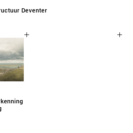
uctuur Deventer
rkenning
g