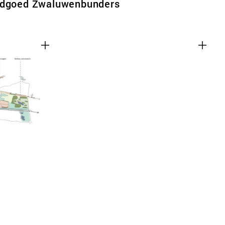
andgoed Zwaluwenbunders