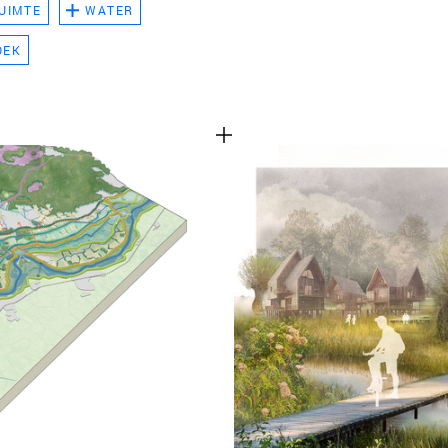
UIMTE
WATER
TEAM
OEK
CONT