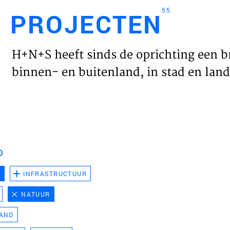
55
PROJECTEN
Engl
H+N+S heeft sinds de oprichting een b
HOME
binnen- en buitenland, in stad en land 
PROJ
WERK
D
VISIE
D
INFRASTRUCTUUR
NATUUR
NIEU
LAND