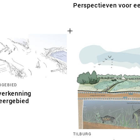
Perspectieven voor e
RGEBIED
verkenning
eergebied
TILBURG