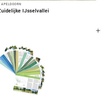
, APELDOORN
idelijke IJsselvallei