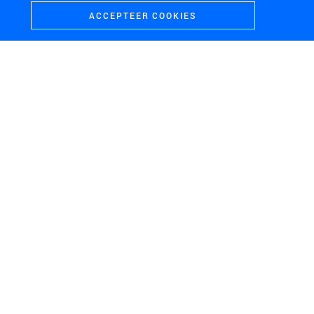
ACCEPTEER COOKIES
H+N+S
Landschaps­architecten
CONTACT
BEZOEKADRES
+31 (0)33 4328036
Soesterweg 300
mail@hnsland.nl
3812 BH
Amersfoort
POSTADRES
Postbus 1603
3800 BP