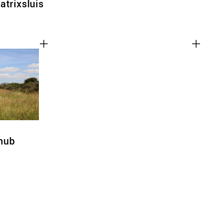
atrixsluis
hub