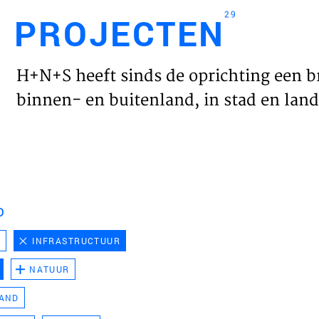
29
PROJECTEN
Engl
H+N+S heeft sinds de oprichting een b
HOME
binnen- en buitenland, in stad en land 
PROJ
WERK
D
VISIE
D
INFRASTRUCTUUR
NATUUR
NIEU
LAND