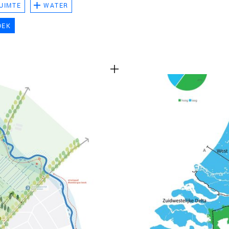
UIMTE
WATER
TEAM
OEK
CONT