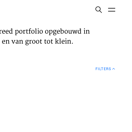
ish
reed portfolio opgebouwd in
en van groot tot klein.
ECTEN
FILTERS
VELDEN
WS