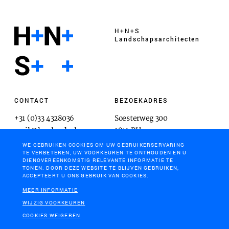
H+N+S
Landschaps­architecten
CONTACT
BEZOEKADRES
+31 (0)33 4328036
Soesterweg 300
mail@hnsland.nl
3812 BH
Amersfoort
WE GEBRUIKEN COOKIES OM UW GEBRUIKERSERVARING
TE VERBETEREN, UW VOORKEUREN TE ONTHOUDEN EN U
DIENOVEREENKOMSTIG RELEVANTE INFORMATIE TE
TONEN. DOOR DEZE WEBSITE TE BLIJVEN GEBRUIKEN,
ACCEPTEERT U ONS GEBRUIK VAN COOKIES.
POSTADRES
MEER INFORMATIE
Postbus 1603
WIJZIG VOORKEUREN
3800 BP
COOKIES WEIGEREN
Amersfoort