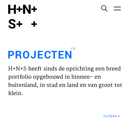
English
Functionele cookies
HOME
Deze cookies zijn noodzakelijk voor het correct
functioneren van de website. Let op, deze cookies
PROJECTEN
kun je niet uitzetten.
13
PROJECTEN
Cookies van derden
WERKVELDEN
Dit maakt het mogelijk om inhoud van websites van
H+N+S heeft sinds de oprichting een breed
derden, zoals YouTube en Vimeo, in te sluiten. Als u
VISIE
portfolio opgebouwd in binnen- en
dit uitschakelt, kan een deel van de functionaliteit
buitenland, in stad en land en van groot tot
van de website worden uitgeschakeld.
NIEUWS
klein.
Analyse cookies
TEAM
Dit stelt ons in staat om de prestaties van onze
FILTERS
websites te controleren en te verbeteren, evenals
CONTACT
om anoniem analyses van gebruikerservaringen uit