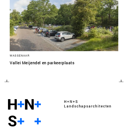
WASSENAAR
Vallei Meijendel en parkeerplaats
H+N+S
Landschaps­architecten