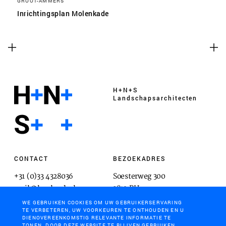
GROOT-AMMERS
Inrichtingsplan Molenkade
H+N+S
Landschaps­architecten
CONTACT
BEZOEKADRES
+31 (0)33 4328036
Soesterweg 300
mail@hnsland.nl
3812 BH
Amersfoort
WE GEBRUIKEN COOKIES OM UW GEBRUIKERSERVARING
TE VERBETEREN, UW VOORKEUREN TE ONTHOUDEN EN U
DIENOVEREENKOMSTIG RELEVANTE INFORMATIE TE
TONEN. DOOR DEZE WEBSITE TE BLIJVEN GEBRUIKEN,