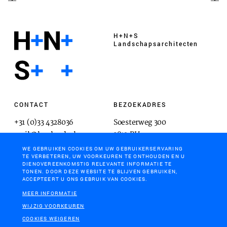
H+N+S
Landschaps­architecten
CONTACT
BEZOEKADRES
+31 (0)33 4328036
Soesterweg 300
mail@hnsland.nl
3812 BH
Amersfoort
WE GEBRUIKEN COOKIES OM UW GEBRUIKERSERVARING
TE VERBETEREN, UW VOORKEUREN TE ONTHOUDEN EN U
DIENOVEREENKOMSTIG RELEVANTE INFORMATIE TE
TONEN. DOOR DEZE WEBSITE TE BLIJVEN GEBRUIKEN,
ACCEPTEERT U ONS GEBRUIK VAN COOKIES.
POSTADRES
MEER INFORMATIE
Postbus 1603
WIJZIG VOORKEUREN
3800 BP
COOKIES WEIGEREN
Amersfoort