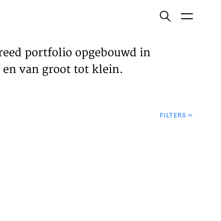
ish
reed portfolio opgebouwd in
en van groot tot klein.
ECTEN
FILTERS
VELDEN
WS