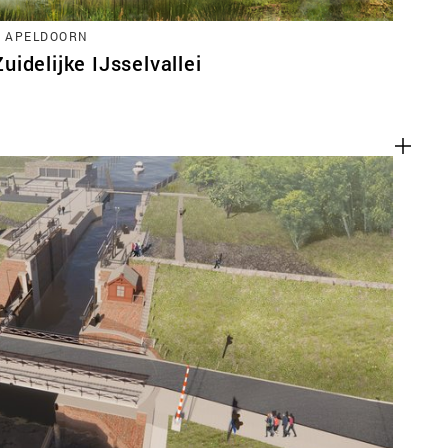
, APELDOORN
idelijke IJsselvallei