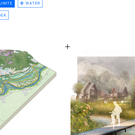
UIMTE
WATER
TEAM
OEK
CONT