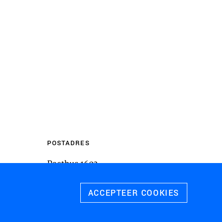
en
m inhoud van websites van derden,
 te sluiten. Als u dit uitschakelt, kan
liteit van de website worden
ies
u relevante advertenties te tonen op
pps, zoals Facebook en Instagram. We
 koppelen aan de verschillende
 evenals gegevens over de advertenties
POSTADRES
rtentieprestaties te meten en
Postbus 1603
 te schakelen.
3800 BP
Amersfoort
ACCEPTEER COOKIES
 ALLE COOKIES
SLA VOORKEUREN OP