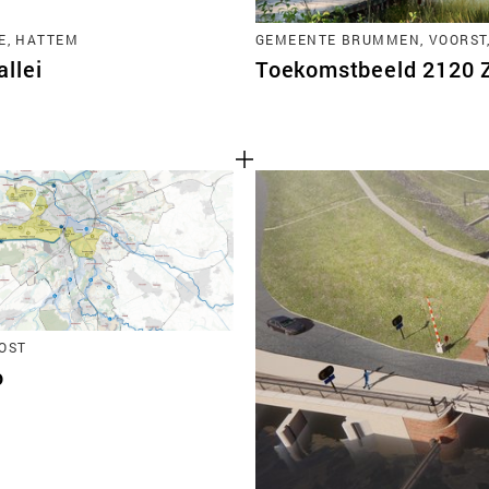
E, HATTEM
GEMEENTE BRUMMEN, VOORST
llei
Toekomstbeeld 2120 Zu
OST
o