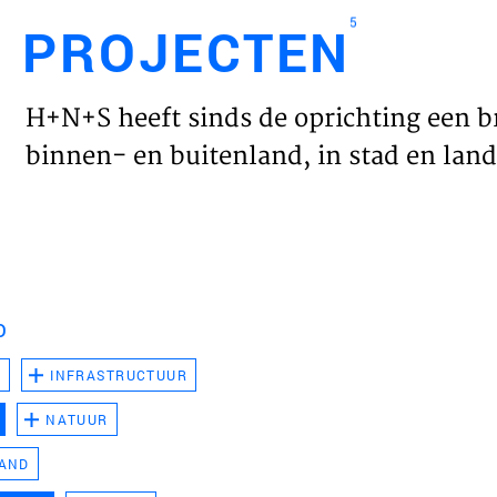
5
PROJECTEN
Engl
H+N+S heeft sinds de oprichting een b
HOME
binnen- en buitenland, in stad en land 
PROJ
WERK
D
VISIE
D
INFRASTRUCTUUR
NATUUR
NIEU
LAND