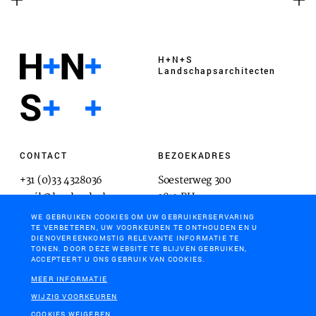
H+N+S
Landschaps­architecten
CONTACT
BEZOEKADRES
+31 (0)33 4328036
Soesterweg 300
mail@hnsland.nl
3812 BH
Amersfoort
WE GEBRUIKEN COOKIES OM UW GEBRUIKERSERVARING
TE VERBETEREN, UW VOORKEUREN TE ONTHOUDEN EN U
DIENOVEREENKOMSTIG RELEVANTE INFORMATIE TE
TONEN. DOOR DEZE WEBSITE TE BLIJVEN GEBRUIKEN,
ACCEPTEERT U ONS GEBRUIK VAN COOKIES.
POSTADRES
MEER INFORMATIE
Postbus 1603
WIJZIG VOORKEUREN
3800 BP
COOKIES WEIGEREN