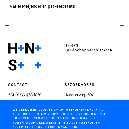
Vallei Meijendel en parkeerplaats
H+N+S
Landschaps­architecten
CONTACT
BEZOEKADRES
+31 (0)33 4328036
Soesterweg 300
mail@hnsland.nl
3812 BH
Amersfoort
WE GEBRUIKEN COOKIES OM UW GEBRUIKERSERVARING
TE VERBETEREN, UW VOORKEUREN TE ONTHOUDEN EN U
DIENOVEREENKOMSTIG RELEVANTE INFORMATIE TE
TONEN. DOOR DEZE WEBSITE TE BLIJVEN GEBRUIKEN,
ACCEPTEERT U ONS GEBRUIK VAN COOKIES.
POSTADRES