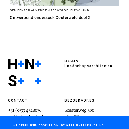
GEMEENTEN ALMERE EN ZEEWOLDE, FLEVOLAND
Ontwerpend onderzoek Oosterwold deel 2
H+N+S
Landschaps­architecten
CONTACT
BEZOEKADRES
+31 (0)33 4328036
Soesterweg 300
mail@hnsland.nl
3812 BH
Amersfoort
WE GEBRUIKEN COOKIES OM UW GEBRUIKERSERVARING