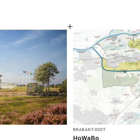
BRABANT-OOST
HoWaBo