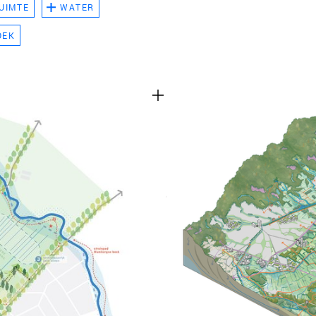
UIMTE
WATER
TEAM
OEK
CONT