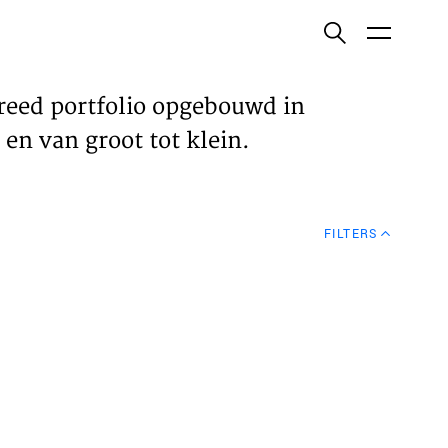
ish
reed portfolio opgebouwd in
en van groot tot klein.
ECTEN
FILTERS
VELDEN
WS