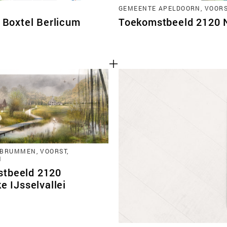
GEMEENTE APELDOORN, VOORST
Boxtel Berlicum
Toekomstbeeld 2120 No
BRUMMEN, VOORST,
N
tbeeld 2120
ke IJsselvallei