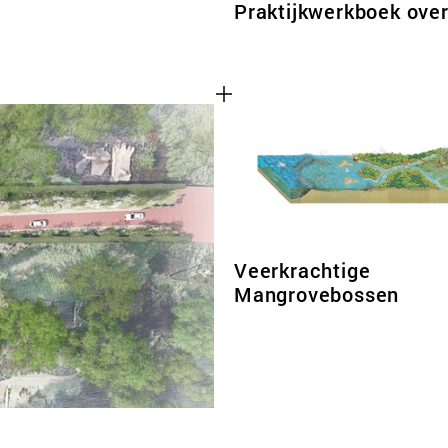
Praktijkwerkboek ove
Veerkrachtige
Mangrovebossen