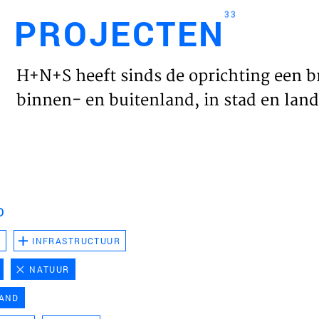
33
PROJECTEN
Engl
H+N+S heeft sinds de oprichting een b
HOME
binnen- en buitenland, in stad en land 
PROJ
WERK
D
VISIE
D
INFRASTRUCTUUR
NATUUR
NIEU
LAND