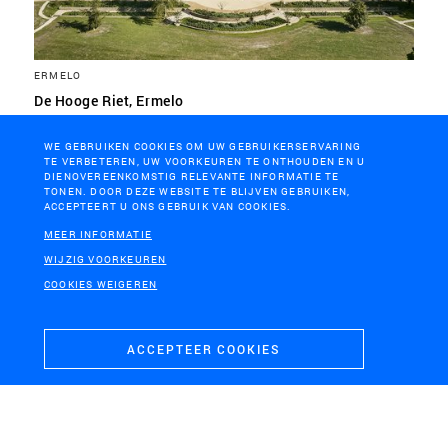
ERMELO
De Hooge Riet, Ermelo
WE GEBRUIKEN COOKIES OM UW GEBRUIKERSERVARING
TE VERBETEREN, UW VOORKEUREN TE ONTHOUDEN EN U
DIENOVEREENKOMSTIG RELEVANTE INFORMATIE TE
TONEN. DOOR DEZE WEBSITE TE BLIJVEN GEBRUIKEN,
ACCEPTEERT U ONS GEBRUIK VAN COOKIES.
MEER INFORMATIE
WIJZIG VOORKEUREN
COOKIES WEIGEREN
ACCEPTEER COOKIES
TILBURG
Waterlandschap Pauwels