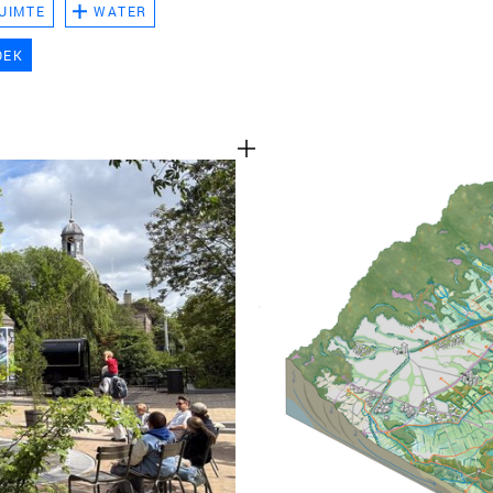
UIMTE
WATER
TEAM
OEK
CONT