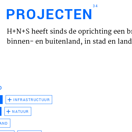
34
PROJECTEN
Engl
H+N+S heeft sinds de oprichting een b
HOME
binnen- en buitenland, in stad en land 
PROJ
WERK
D
VISIE
D
INFRASTRUCTUUR
NATUUR
NIEU
LAND