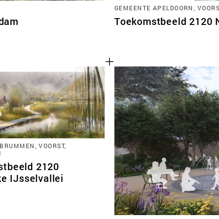
GEMEENTE APELDOORN, VOORST
rdam
Toekomstbeeld 2120 No
BRUMMEN, VOORST,
N
tbeeld 2120
ke IJsselvallei