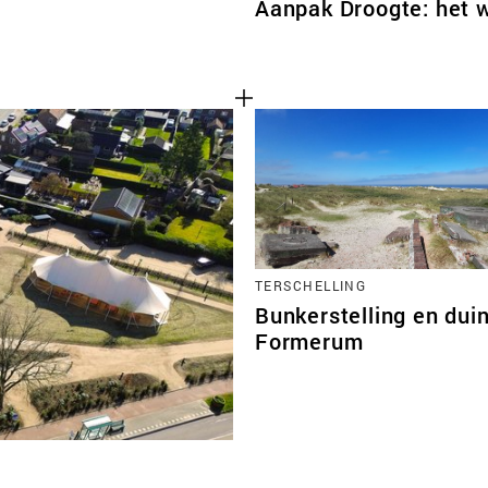
Aanpak Droogte: het 
TERSCHELLING
Bunkerstelling en dui
Formerum