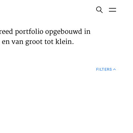
ish
reed portfolio opgebouwd in
en van groot tot klein.
ECTEN
FILTERS
VELDEN
WS