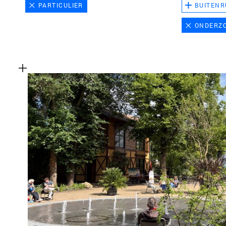
PARTICULIER
BUITENR
ONDERZ