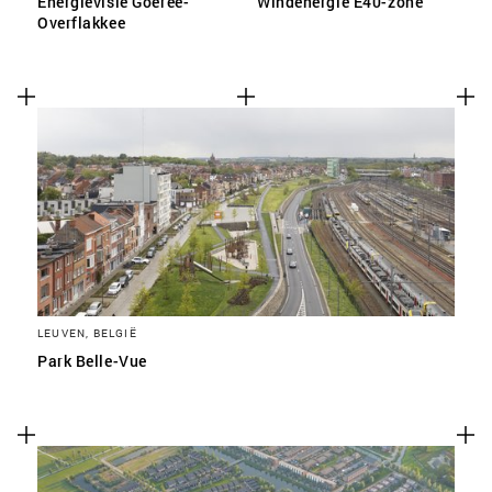
Energievisie Goeree-
Windenergie E40-zone
Overflakkee
LEUVEN, BELGIË
Park Belle-Vue